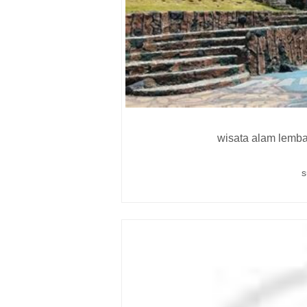
wisata alam lemba
s