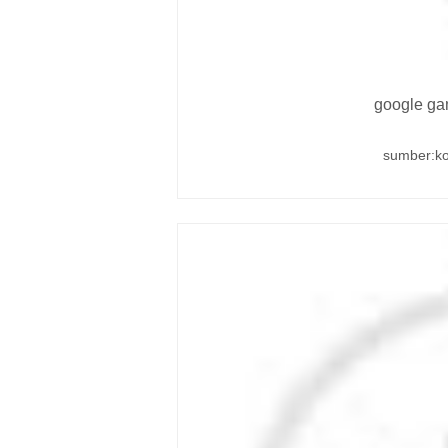
google g
sumber:ko