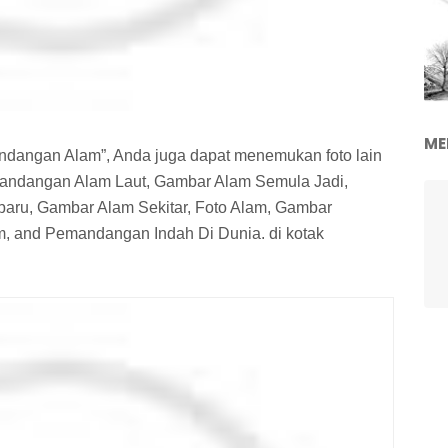
ME
dangan Alam”, Anda juga dapat menemukan foto lain
mandangan Alam Laut, Gambar Alam Semula Jadi,
ru, Gambar Alam Sekitar, Foto Alam, Gambar
m, and Pemandangan Indah Di Dunia. di kotak