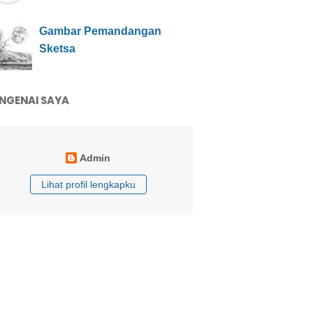
Gambar Pemandangan
Sketsa
NGENAI SAYA
Admin
Lihat profil lengkapku