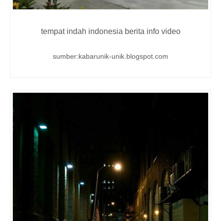
tempat indah indonesia berita info video
sumber:kabarunik-unik.blogspot.com