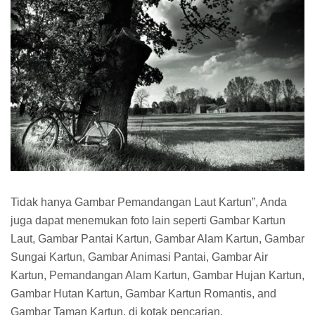
Tidak hanya Gambar Pemandangan Laut Kartun”, Anda
juga dapat menemukan foto lain seperti Gambar Kartun
Laut, Gambar Pantai Kartun, Gambar Alam Kartun, Gambar
Sungai Kartun, Gambar Animasi Pantai, Gambar Air
Kartun, Pemandangan Alam Kartun, Gambar Hujan Kartun,
Gambar Hutan Kartun, Gambar Kartun Romantis, and
Gambar Taman Kartun. di kotak pencarian.