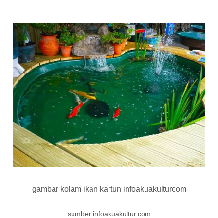
gambar kolam ikan kartun infoakuakulturcom
sumber:infoakuakultur.com