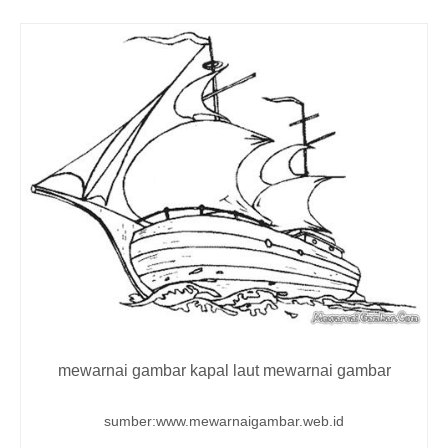
mewarnai gambar kapal laut mewarnai gambar
sumber:www.mewarnaigambar.web.id