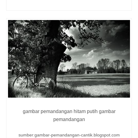
gambar pemandangan hitam putih gambar
pemandangan
sumber:gambar-pemandangan-cantik.blogspot.com