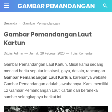
GAMBAR PEMANDANGAN
Beranda
›
Gambar Pemandangan
Gambar Pemandangan Laut
Kartun
Ditulis
Admin
Jumat, 28 Februari 2020
Tulis Komentar
Gambar Pemandangan Laut Kartun, Misal kamu sedang
mencari berita seputar inspirasi, gaya, desain, rancangan
Gambar Pemandangan Laut Kartun
, karenanya website
Gambar Pemandangan adalah jawabannya. Kami memiliki
12 Gambar Pemandangan Laut Kartun dari beraneka
sumber selengkapnya berikut ini.