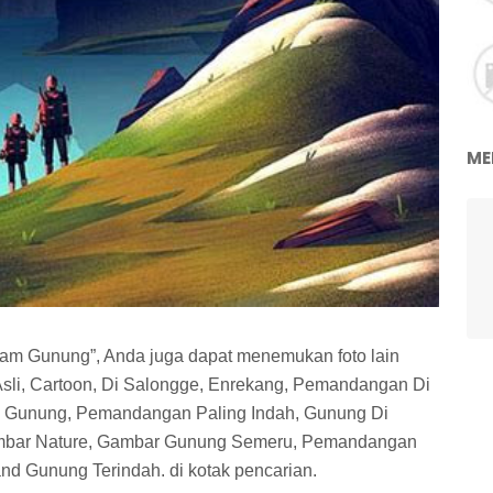
ME
m Gunung”, Anda juga dapat menemukan foto lain
, Asli, Cartoon, Di Salongge, Enrekang, Pemandangan Di
 Gunung, Pemandangan Paling Indah, Gunung Di
mbar Nature, Gambar Gunung Semeru, Pemandangan
nd Gunung Terindah. di kotak pencarian.