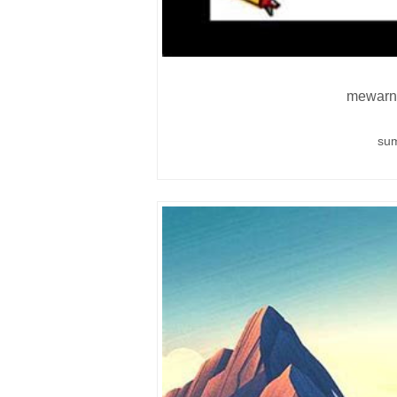
mewarn
su