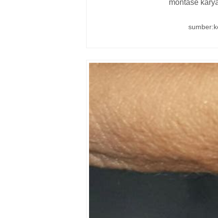
montase karya
sumber:k