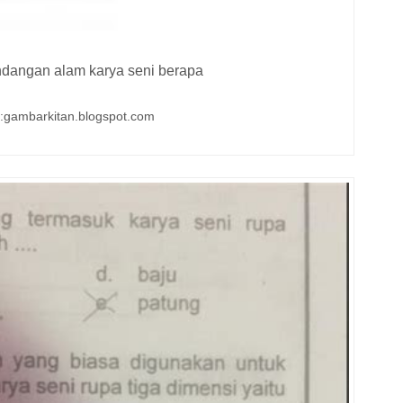
dangan alam karya seni berapa
:gambarkitan.blogspot.com