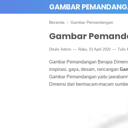
GAMBAR PEMANDANG
Beranda
›
Gambar Pemandangan
Gambar Pemanda
Ditulis
Admin
Rabu, 01 April 2020
Tulis
Gambar Pemandangan Berapa Dimensi,
inspirasi, gaya, desain, rancangan
Gam
Gambar Pemandangan yaitu jawabann
Dimensi dari bermacam-macam sumber 