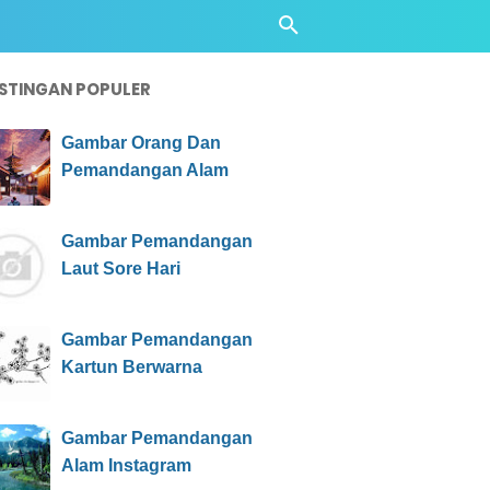
STINGAN POPULER
Gambar Orang Dan
Pemandangan Alam
Gambar Pemandangan
Laut Sore Hari
Gambar Pemandangan
Kartun Berwarna
Gambar Pemandangan
Alam Instagram