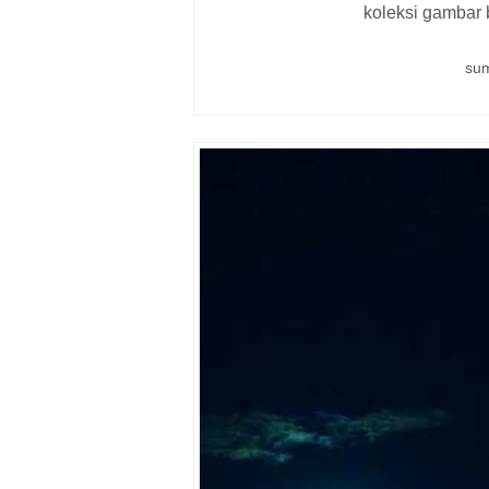
koleksi gambar 
su