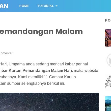
AN
HOME
TOTURIAL
PO
Pemandangan Malam
Komentar
ri, Umpama anda sedang mencari kabar perihal
bar Kartun Pemandangan Malam Hari
, maka website
bannya. Kami memiliki 11 Gambar Kartun
m sumber selengkapnya berikut ini.