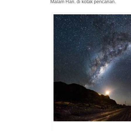
Malam Hari. di kotak pencarian.