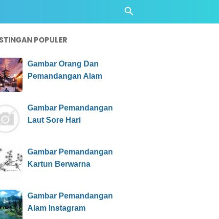
STINGAN POPULER
Gambar Orang Dan
Pemandangan Alam
Gambar Pemandangan
Laut Sore Hari
Gambar Pemandangan
Kartun Berwarna
Gambar Pemandangan
Alam Instagram