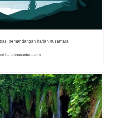
strasi pemandangan harian nusantara
er:hariannusantara.com