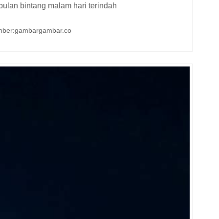
bulan bintang malam hari terindah
mber:gambargambar.co