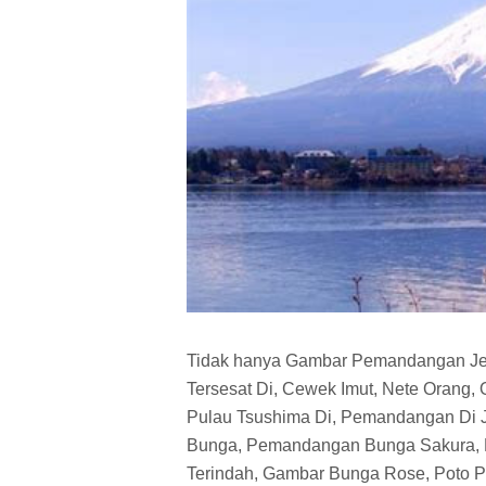
Tidak hanya Gambar Pemandangan Jepa
Tersesat Di, Cewek Imut, Nete Orang,
Pulau Tsushima Di, Pemandangan Di
Bunga, Pemandangan Bunga Sakura,
Terindah, Gambar Bunga Rose, Poto