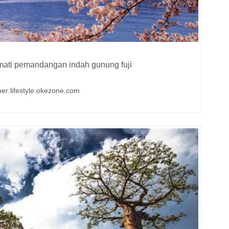
kmati pemandangan indah gunung fuji
er:lifestyle.okezone.com