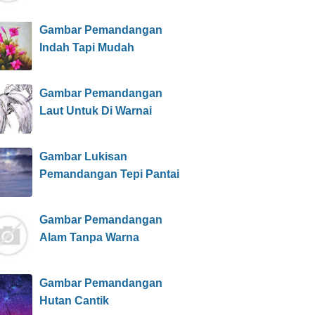
Gambar Pemandangan
Indah Tapi Mudah
Gambar Pemandangan
Laut Untuk Di Warnai
Gambar Lukisan
Pemandangan Tepi Pantai
Gambar Pemandangan
Alam Tanpa Warna
Gambar Pemandangan
Hutan Cantik