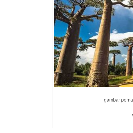
gambar peman