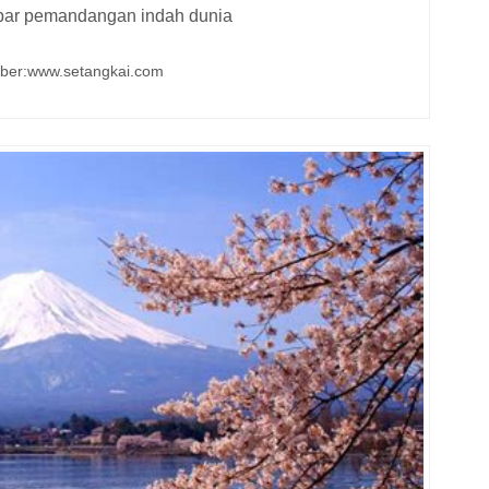
bar pemandangan indah dunia
ber:www.setangkai.com