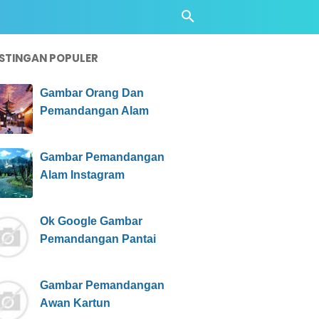
STINGAN POPULER
Gambar Orang Dan
Pemandangan Alam
Gambar Pemandangan
Alam Instagram
Ok Google Gambar
Pemandangan Pantai
Gambar Pemandangan
Awan Kartun