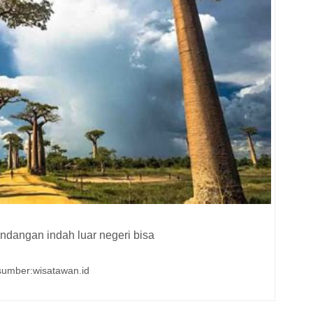
dangan indah luar negeri bisa
sumber:wisatawan.id