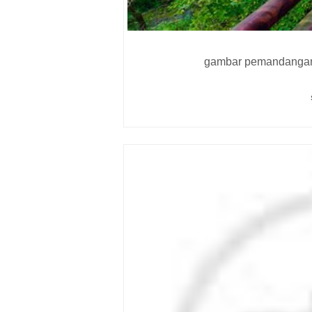
gambar pemandangan