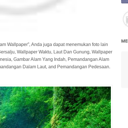
ME
 Wallpaper”, Anda juga dapat menemukan foto lain
 Bersalju, Wallpaper Waktu, Laut Dan Gunung, Wallpaper
donesia, Gambar Alam Yang Indah, Pemandangan Alam
emandangan Dalam Laut, and Pemandangan Pedesaan.