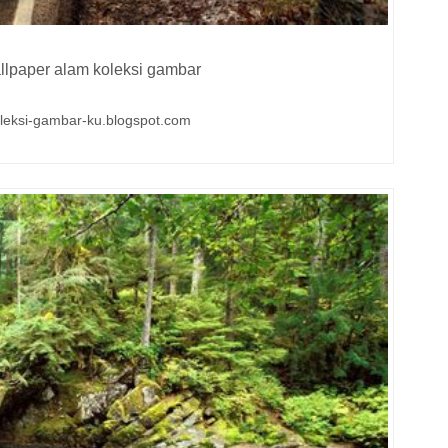
lpaper alam koleksi gambar
leksi-gambar-ku.blogspot.com