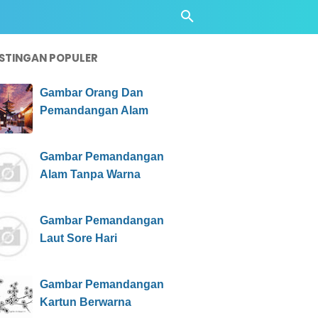
STINGAN POPULER
Gambar Orang Dan
Pemandangan Alam
Gambar Pemandangan
Alam Tanpa Warna
Gambar Pemandangan
Laut Sore Hari
Gambar Pemandangan
Kartun Berwarna