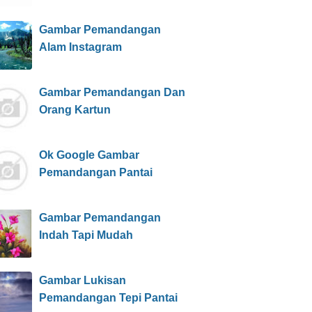
Gambar Pemandangan
Alam Instagram
Gambar Pemandangan Dan
Orang Kartun
Ok Google Gambar
Pemandangan Pantai
Gambar Pemandangan
Indah Tapi Mudah
Gambar Lukisan
Pemandangan Tepi Pantai