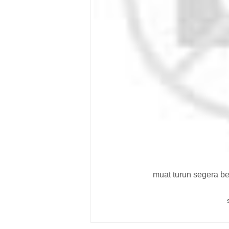
muat turun segera 