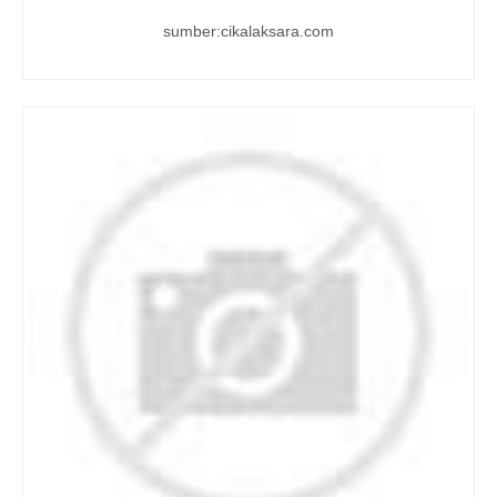
sumber:cikalaksara.com