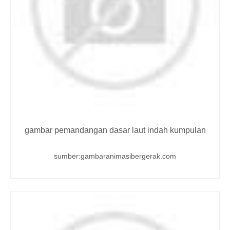
gambar pemandangan dasar laut indah kumpulan
sumber:gambaranimasibergerak.com