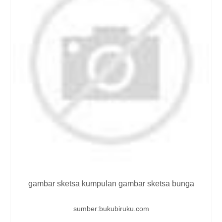
gambar sketsa kumpulan gambar sketsa bunga
sumber:bukubiruku.com