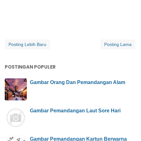
Posting Lebih Baru
Posting Lama
POSTINGAN POPULER
Gambar Orang Dan Pemandangan Alam
Gambar Pemandangan Laut Sore Hari
Gambar Pemandangan Kartun Berwarna