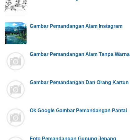
Gambar Pemandangan Alam Instagram
Gambar Pemandangan Alam Tanpa Warna
Gambar Pemandangan Dan Orang Kartun
Ok Google Gambar Pemandangan Pantai
Foto Pemandangan Gunung Jepang