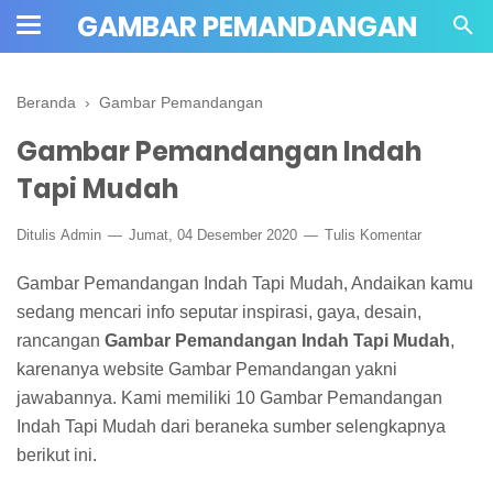
GAMBAR PEMANDANGAN
Beranda
›
Gambar Pemandangan
Gambar Pemandangan Indah
Tapi Mudah
Ditulis
Admin
Jumat, 04 Desember 2020
Tulis Komentar
Gambar Pemandangan Indah Tapi Mudah, Andaikan kamu
sedang mencari info seputar inspirasi, gaya, desain,
rancangan
Gambar Pemandangan Indah Tapi Mudah
,
karenanya website Gambar Pemandangan yakni
jawabannya. Kami memiliki 10 Gambar Pemandangan
Indah Tapi Mudah dari beraneka sumber selengkapnya
berikut ini.