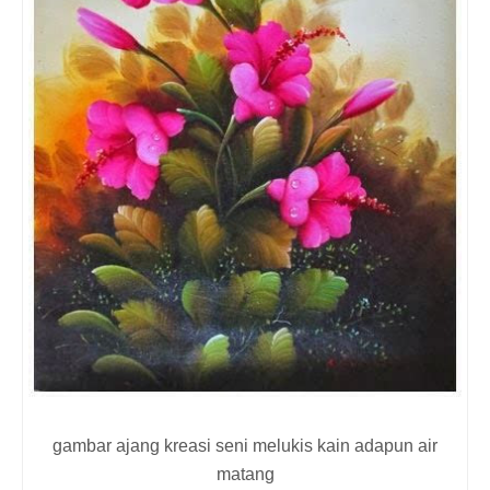
gambar ajang kreasi seni melukis kain adapun air
matang