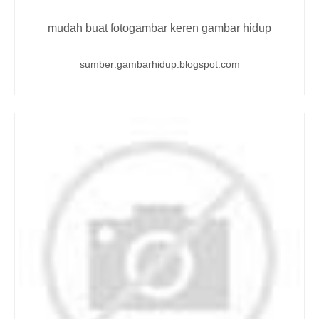
mudah buat fotogambar keren gambar hidup
sumber:gambarhidup.blogspot.com