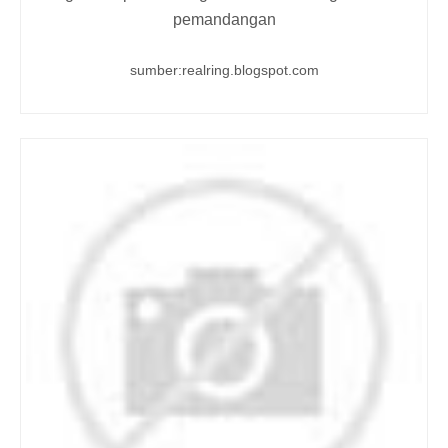
pemandangan
sumber:realring.blogspot.com