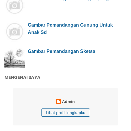
Gambar Pemandangan Gunung Untuk
Anak Sd
Gambar Pemandangan Sketsa
MENGENAI SAYA
Admin
Lihat profil lengkapku