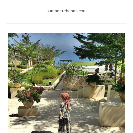
sumber:rebanas.com