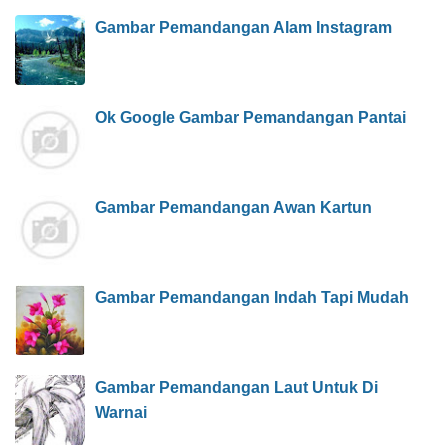
Gambar Pemandangan Alam Instagram
Ok Google Gambar Pemandangan Pantai
Gambar Pemandangan Awan Kartun
Gambar Pemandangan Indah Tapi Mudah
Gambar Pemandangan Laut Untuk Di
Warnai