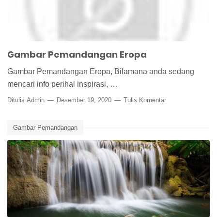
Gambar Pemandangan Eropa
Gambar Pemandangan Eropa, Bilamana anda sedang
mencari info perihal inspirasi, …
Ditulis
Admin
Desember 19, 2020
Tulis Komentar
Gambar Pemandangan