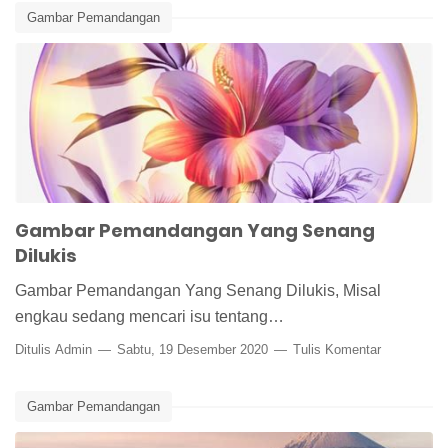
Gambar Pemandangan
Gambar Pemandangan Yang Senang
Dilukis
Gambar Pemandangan Yang Senang Dilukis, Misal
engkau sedang mencari isu tentang…
Ditulis
Admin
Sabtu, 19 Desember 2020
Tulis Komentar
Gambar Pemandangan