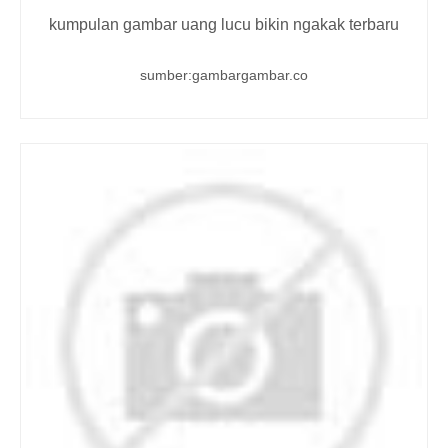
kumpulan gambar uang lucu bikin ngakak terbaru
sumber:gambargambar.co