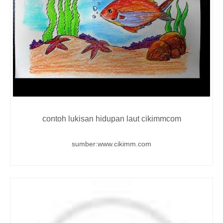
contoh lukisan hidupan laut cikimmcom
sumber:www.cikimm.com