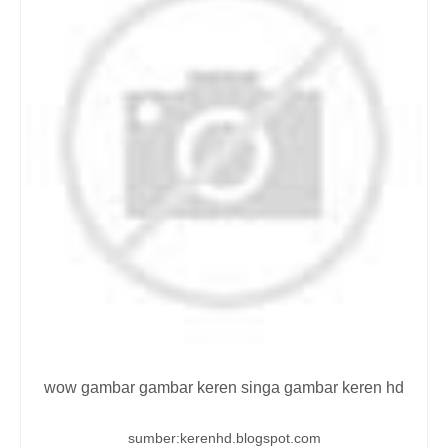
wow gambar gambar keren singa gambar keren hd
sumber:kerenhd.blogspot.com