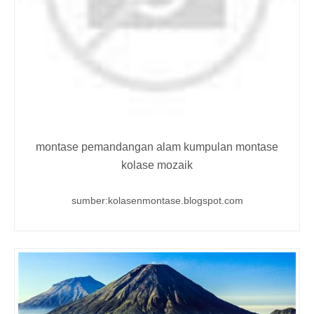
montase pemandangan alam kumpulan montase
kolase mozaik
sumber:kolasenmontase.blogspot.com