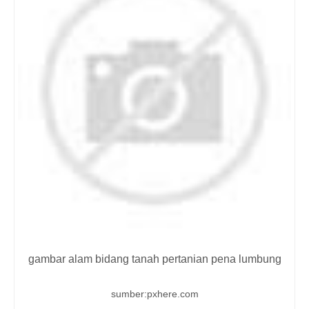
gambar alam bidang tanah pertanian pena lumbung
sumber:pxhere.com