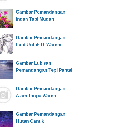
Gambar Pemandangan
Indah Tapi Mudah
Gambar Pemandangan
Laut Untuk Di Warnai
Gambar Lukisan
Pemandangan Tepi Pantai
Gambar Pemandangan
Alam Tanpa Warna
Gambar Pemandangan
Hutan Cantik