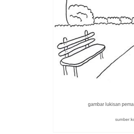
gambar lukisan pema
sumber:k