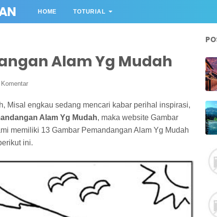
AN
HOME
TOTURIAL
PO
angan Alam Yg Mudah
s Komentar
isal engkau sedang mencari kabar perihal inspirasi,
andangan Alam Yg Mudah
, maka website Gambar
mi memiliki 13 Gambar Pemandangan Alam Yg Mudah
rikut ini.