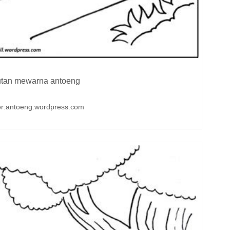
utan mewarna antoeng
r:antoeng.wordpress.com