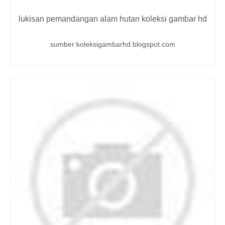
lukisan pemandangan alam hutan koleksi gambar hd
sumber:koleksigambarhd.blogspot.com