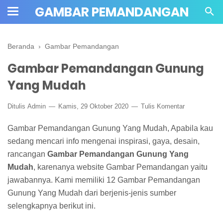
GAMBAR PEMANDANGAN
Beranda
›
Gambar Pemandangan
Gambar Pemandangan Gunung
Yang Mudah
Ditulis
Admin
Kamis, 29 Oktober 2020
Tulis Komentar
Gambar Pemandangan Gunung Yang Mudah, Apabila kau
sedang mencari info mengenai inspirasi, gaya, desain,
rancangan
Gambar Pemandangan Gunung Yang
Mudah
, karenanya website Gambar Pemandangan yaitu
jawabannya. Kami memiliki 12 Gambar Pemandangan
Gunung Yang Mudah dari berjenis-jenis sumber
selengkapnya berikut ini.