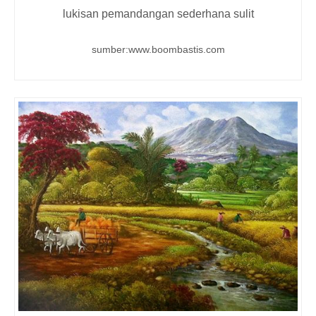
lukisan pemandangan sederhana sulit
sumber:www.boombastis.com