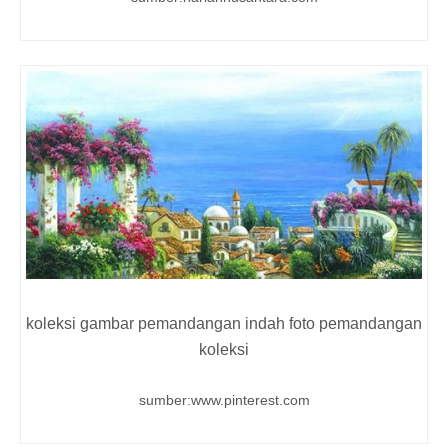
koleksi gambar pemandangan indah foto pemandangan
koleksi
sumber:www.pinterest.com