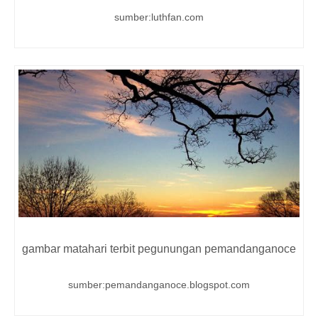
sumber:luthfan.com
gambar matahari terbit pegunungan pemandanganoce
sumber:pemandanganoce.blogspot.com