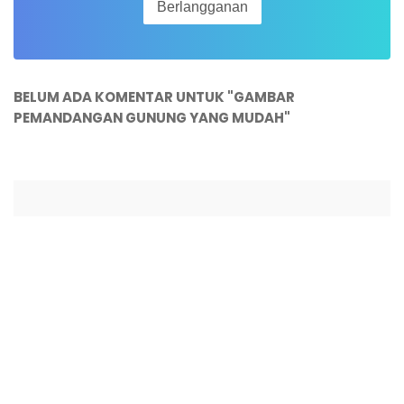
BELUM ADA KOMENTAR UNTUK "GAMBAR
PEMANDANGAN GUNUNG YANG MUDAH"