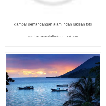
gambar pemandangan alam indah lukisan foto
sumber:www.daftarinformasi.com