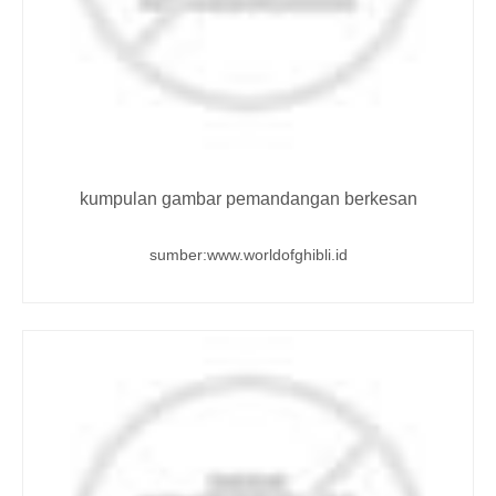
kumpulan gambar pemandangan berkesan
sumber:www.worldofghibli.id