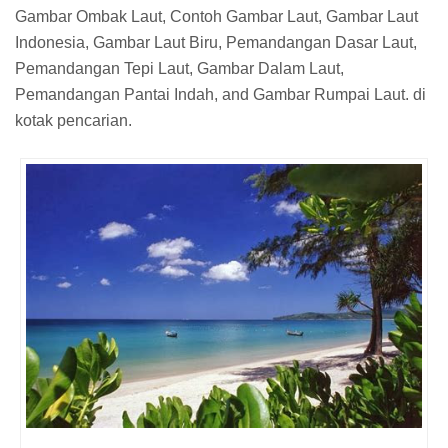
Gambar Ombak Laut, Contoh Gambar Laut, Gambar Laut
Indonesia, Gambar Laut Biru, Pemandangan Dasar Laut,
Pemandangan Tepi Laut, Gambar Dalam Laut,
Pemandangan Pantai Indah, and Gambar Rumpai Laut. di
kotak pencarian.