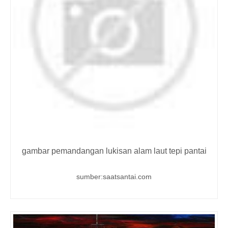
gambar pemandangan lukisan alam laut tepi pantai
sumber:saatsantai.com