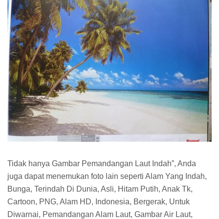
Tidak hanya Gambar Pemandangan Laut Indah”, Anda
juga dapat menemukan foto lain seperti Alam Yang Indah,
Bunga, Terindah Di Dunia, Asli, Hitam Putih, Anak Tk,
Cartoon, PNG, Alam HD, Indonesia, Bergerak, Untuk
Diwarnai, Pemandangan Alam Laut, Gambar Air Laut,