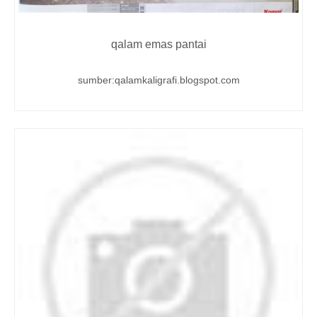
qalam emas pantai
sumber:qalamkaligrafi.blogspot.com