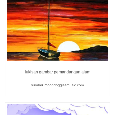
lukisan gambar pemandangan alam
sumber:moondoggiesmusic.com