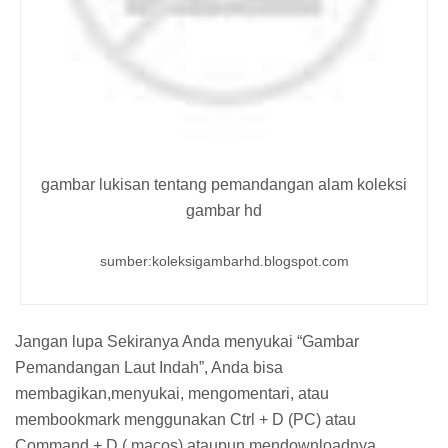
gambar lukisan tentang pemandangan alam koleksi
gambar hd
sumber:koleksigambarhd.blogspot.com
Jangan lupa Sekiranya Anda menyukai “Gambar
Pemandangan Laut Indah”, Anda bisa
membagikan,menyukai, mengomentari, atau
membookmark menggunakan Ctrl + D (PC) atau
Command + D ( macos) ataupun mendownloadnya.